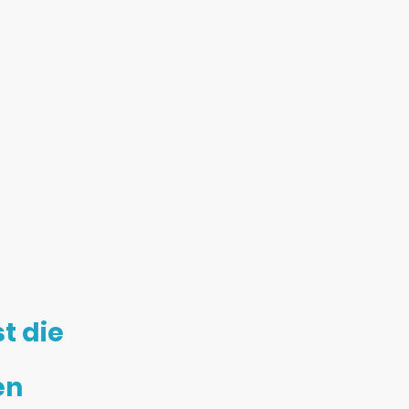
t die
en