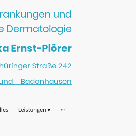
rkrankungen und
e Dermatologie
ka Ernst-Plörer
hüringer Straße 242
rund - Badenhausen
lles
Leistungen